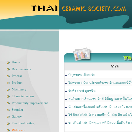
Home
กระทู้
Raw materials
ปัญหากระเบื้องครับ
Process
Product
ไม่ทราบว่ามีท่านใดรับทำเซรามิกแผ่นแบบนี้มั้
Machinery
รับทำ decal ทุกชนิด
Characterization
สนใจอยากเรียนเซรามิกส์ มีพื้นฐานการปั้นในร
Productivity improvement
นำเสนอเครื่องบดสำหรับเซรามิกและแก้ว และเค
Supplier
เยอรมัน
ใช้ Brookfield วัดความหนืด น้ำ slip ดิน อย่าง
Gallery
ขายดินทำเซรามิคคุณภาพดี มีแบบเนื้อดินสีขาว
Troubleshooting
รูปใบใหญ่ๆได้โดยไม่เบี้ยว
Webboard