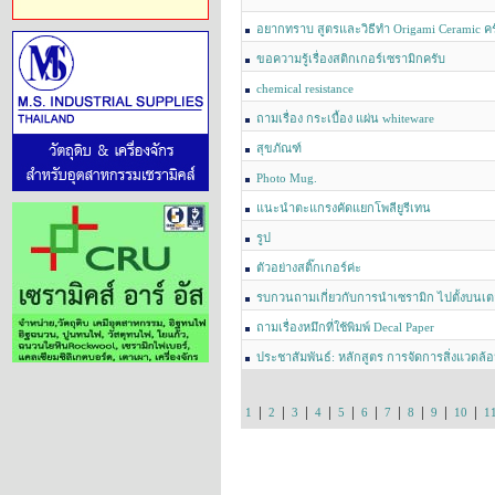
อยากทราบ สูตรและวิธีทำ Origami Ceramic คร
ขอความรู้เรื่องสติกเกอร์เซรามิกครับ
chemical resistance
ถามเรื่อง กระเบื้อง แผ่น whiteware
สุขภัณฑ์
Photo Mug.
แนะนำตะแกรงคัดแยกโพลียูรีเทน
รูป
ตัวอย่างสติ๊กเกอร์ค่ะ
รบกวนถามเกี่ยวกับการนำเซรามิก ไปตั้งบนเตา
ถามเรื่องหมึกที่ใช้พิมพ์ Decal Paper
ประชาสัมพันธ์: หลักสูตร การจัดการสิ่งแวดล
ที่ยั่งยืนฯ"สำหรับอุตสาหกรรมเซรามิค (ไม่เสียค่าใ
|
|
|
|
|
|
|
|
|
|
1
2
3
4
5
6
7
8
9
10
1