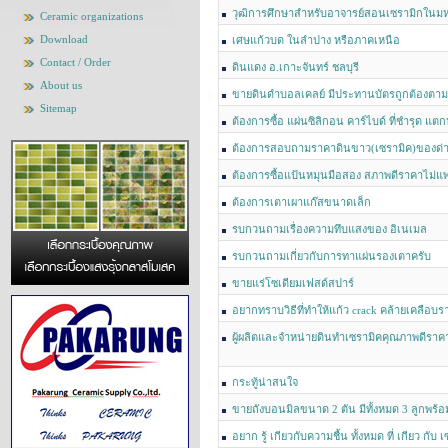
วุฒิการศึกษาสำหรับอาจารย์สอนเซรามิกในมห
Ceramic organizations
Download
เศษแก้วบด ในลำปาง หรือภาคเหนือ
Contact / Order
ดินแดง อ.เกาะจันทร์ ชลบุรี
About us
ขายดินดำบอลเคลย์ มีประทานบัตรถูกต้องตา
Sitemap
เจ้าของเหมืองมาเองค่ะ
ต้องการซื้อ แผ่นซิลิกอน คาร์ไบด์ ที่ชำรุด แตก
ต้องการสอบถามราคาดินขาว(เซรามิค)ของด่านเ
ส่งไหมคะ
ต้องการซื้อแป้นหมุนมือสอง สภาพดีราคาไม่แ
ต้องการเตาเผาแก๊สขนาดเล็ก
รบกวนถามเรื่องความทึบแสงของ อิเนเมล
รบกวนถามเกี่ยวกับการทาแผ่นรองเตาครับ
ขายแร่โซเดียมเฟสด์สปาร์
อยากทราบวิธีที่ทำให้แก้ว crack คล้ายเคลือบร
ผู้ผลิตและจำหน่ายดินทำเซรามิคคุณภาพดีราค
กระทู้น่าสนใจ
ขายถังบอนมิลขนาด 2 ตัน มีทั้งหมด 3 ลูกพร้อ
อยาก รู้ เกียวกับความชื้น ทั้งหมด ที่ เกียว กับ 