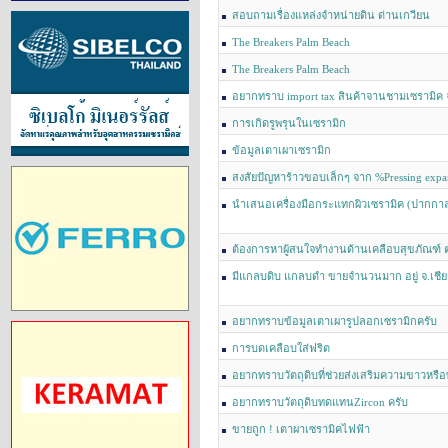
สอบถามเรื่องแหล่งจำหน่ายดิน ด่านเกวียน
The Breakers Palm Beach
The Breakers Palm Beach
อยากทราบ import tax สินค้าจานชามเซรามิค จ
การเกิดรูพรุนในเซรามิก
ข้อมูลเตาเผาเซรามิก
สงสัยปัญหาร้าวขอบเล็กๆ จาก %Pressing expa
นำเสนอเครื่องมือกระแทกผิวเซรามิค (ปากกาล
เคลือบ
ต้องการหาผู้สนใจทำงานด้านเคลือบสุขภัณฑ์ ต
เคลือบ
มีแกลบดิบ แกลบดำ ขายจำนวนมาก อยู่ จ.เชีย
อยากทราบข้อมูลเตาเผารูปลอกเซรามิกครับ
การบดเคลือบใส่ฟริต
อยากทราบวัตถุดิบที่ช่วยส่งเสริมความขาวหรือทำ
ที่ขาวขึ้นค่ะ
อยากทราบวัตถุดิบทดแทนZircon ครับ
ขายถูก ! เตาผาเซรามิคไฟฟ้า