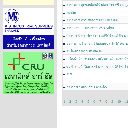
อุณหภูมิเท่าไรครับ
อยากทราบสูตรเคลือบสีฟ้าอ่อนด้าน หรือ Engo
cryolite
อยากทราบการเช็คความเหนียวของดิน
อยากเรียนการทำเซรามิคที่เชียงใหม่
ต้องการ ฟิลเตอร์เพส เก่า แต่ยังใช้งานได้ ขนาด
ตันเพราะมีทุนน้อยครับ ช่วยแนะนำให้ด้วยครับ
อยากทราบว่าอาจารย์รับสอนเซรามิกที่โรงงาน
สนใจเครื่องจักรเซรามิก คะ
เครื่องมือวัดความหนาเอนโกบ+เคลือบเซรามิ
ขอคำแนะนำในการสร้างเตา ขนาด 2*6*1.5 เ
วิรัช
ต้องการเตาเผาแก๊ส ขนาดเล็ก
|
|
|
|
|
|
|
|
|
|
1
2
3
4
5
6
7
8
9
10
1