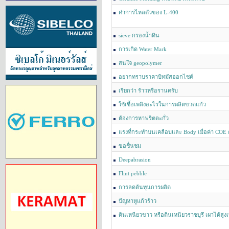
ค่าการไหลตัวของ L-400
sieve กรองน้ำดิน
การเกิด Water Mark
สนใจ geopolymer
อยากทราบราคาบิทมัสออกไซค์
เรียกว่า ร้าวหรือรานครับ
ใช้เชื้อเพลิงอะไรในการผลิตขวดแก้ว
ต้องการหาฟริตตะกั่ว
แรงที่กระทำบนเคลือบและ Body เมื่อค่า COE 
ครับ
ขอชื่นชม
Deepabrasion
Flint pebble
การลดต้นทุนการผลิต
ปัญหาหูแก้วร้าว
ดินเหนียวขาว หรือดินเหนียวราชบุรึ เผาได้สู
เผาให้ได้ 1200 ขึ้น ใส่ทรายละเอียดอย่างเดียวได้