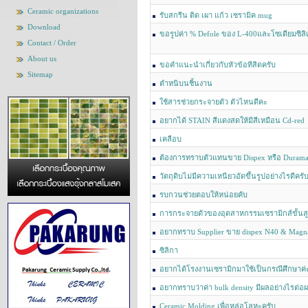
กรุงเทพนะค่ะ
Ceramic organizations
รับสกรีน ติด เผา แก้ว เซรามิค mug
Download
ขอรูปค่า % Defole ของ L-400และโซเดียมซิลิ
Contact / Order
About us
ขอคำแนะนำเกี่ยวกับหัวข้อทีสิดครับ
Sitemap
ตำหนิบนชิ้นงาน
ใช้สารช่วยกระจายตัว ตัวไหนดีคะ
อยากได้ STAIN สีแดงสดให้มีสีเหมือน Cd-red
เคลือบ
ต้องการทราบตัวแทนขาย Dispex หรือ Duram
ศึกษาค่ะ
วัตถุดิบไม่มีความเหนียวอัดขึ้นรูปอย่างไรดีครั
รบกวนช่วยตอบให้หน่อยคับ
การกระจายตัวของอุตสาหกรรมเซรามิกส์ขั้นสู
อยากทราบ Supplier ขาย dispex N40 & Magna
ซิลิกา
อยากได้โรงงานเซรามิกมาใช้เป็นกรณีศึกษาค่
อยากทราบว่าค่า bulk density มีผลอย่างไรต่อผล
ปูพื้น
Ceramic Molding เพื่อหล่อโลหะครับ