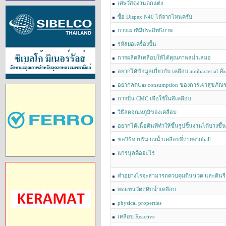
เศษวัสดุงานตกแต่ง
ซื้อ Dispex N40 ได้จากไหนครับ
การเผาที่มีประสิทธิภาพ
รหัสย่อเครื่องปั้น
การผลิตสีเคลือบให้ได้คุณภาพสม่ำเสมอ
อยากได้ข้อมูลเกี่ยวกับ เคลือบ antibacterial ค๊ะ
อยากลดGas consumption ของการเผาสุขภัณฑ
การปั่น CMC เพื่อใช้ในสีเคลือบ
วิธีลดอุณหภูมิของเคลือบ
อยากได้เนื้อดินที่ทำให้ขึ้นรูปชิ้นงานได้บางขึ้น
ขอวิธีหาปริมาณน้ำเคลือบที่ถ่ายจากball
แกรนูลคืออะไร
ทำอย่างไรจะสามารถควบคุมดินนวด และดินรี
ทดแทนวัตถุดิบน้ำเคลือบ
physical properties
เคลือบ Reactive