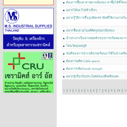
ต้องการซื้อเตาสายพานมือสอง หาซื้อได้ที่ใหนบ
อยากได้เตาไฟฟ้าเล็กๆ
อยากรู้วิธีการขึ้นรูปมีดเซรามิคที่ใช้งานภายในค
อยากซื้อเตาอุโมงค์ติดรูปลอกมือสอง
น้ำประปาเป็นสาเหตุหลักของการเกิดฟองอากา
โคนวัดอุณหภูมิ
ข้อดีของการนำเปลือกทุเรียนมาใช้ในนำเคลื
ต้องการผลิต Cable spacer
ต้องการเพิ่มTensile strength
อยากรู้เกี่ยวกับประโยชน์ของสีเคลือบค่ะ
|
|
|
|
|
|
|
|
|
|
1
2
3
4
5
6
7
8
9
10
1