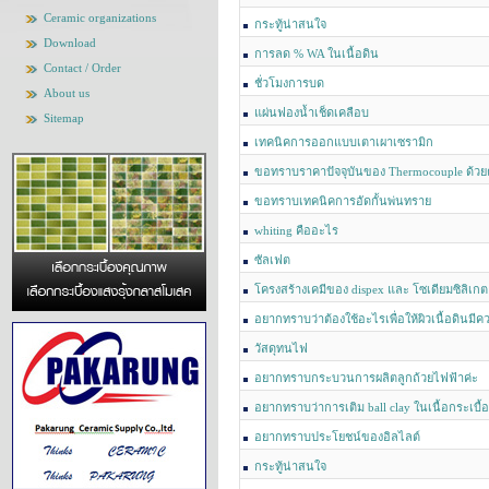
Ceramic organizations
กระทู้น่าสนใจ
Download
การลด % WA ในเนื้อดิน
Contact / Order
ชั่วโมงการบด
About us
แผ่นฟองน้ำเช็ดเคลือบ
Sitemap
เทคนิคการออกแบบเตาเผาเซรามิก
ขอทราบราคาปัจจุบันของ Thermocouple ด้วย
ขอทราบเทคนิคการอัดกั้นพ่นทราย
whiting คืออะไร
ซัลเฟต
โครงสร้างเคมีของ dispex และ โซเดียมซิลิเกต
อยากทราบว่าต้องใช้อะไรเพื่อให้ผิวเนื้อดินมีค
ของศิลาแลง
วัสดุทนไฟ
อยากทราบกระบวนการผลิตลูกถ้วยไฟฟ้าค่ะ
อยากทราบว่าการเติม ball clay ในเนื้อกระเบื
อยากทราบประโยชน์ของอิลไลต์
กระทู้น่าสนใจ