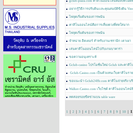
gclub-plaza.com คาสิโนออนไลน์คือสิ่งที่ไม่ด
อยากรู้วิธีการปรับดินเเละคุณสมบัติขิงดิน V
วด์เคลย์
ไพ่จุดเริ่มต้นของการพนัน
คาสิโนออนไลน์คือการเสี่ยงดวงที่สดใสมาก
ไพ่จุดเริ่มต้นของการพนัน
จำหน่าย ฮีตเตอร์ สำหรับงานเซรามิก เตาเผา
http://www.heaterable.com
เล่นคาสิโนออนไลน์ไปกับเกมบาคาร่า
ขอความอนุเคราะห์
Gclub-casino โปรโมชั่นใหม่ Gclub และคาสิ
Gclub-Casino.com เป็นตัวแทนเว็บคาสิโนรายใ
ขอแนะนำ Gclub24Hr.com คาสิโนจ่ายจริง บริ
Walker-Casino.com เว็บไซด์ คาสิโนออนไลน์ที่
ระดับ
ทดสอยรอยขีดข่วนบน table ware
|
|
|
|
|
|
|
|
|
|
1
1
2
3
4
5
6
7
8
9
10