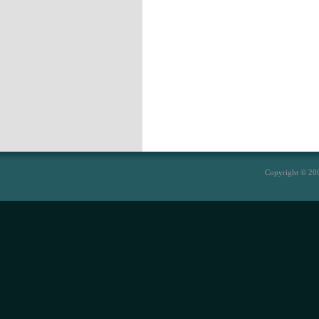
Copyright © 200