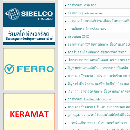
อย่างไร
การทดสอบ กรด ด่าง
สอบถาม Quartz inversion
สอบถามเรื่องการผลิตกระเบื้องหลังคารอนครั
การผลิตกระเบื้องหลังคารอน
ตรวจสอบ CMC
อยากทราบว่ามีที่รับจ้างอัดกระเบื้องด้วยเครื่
ลำปาง
คาสิโนออนไลน์คือการเสี่ยงดวงที่สดใสมาก
โลกแห่งการพนันคาสิโนออนไลน์ ของคนชอบเ
ปัญหาการเดรนสลิปในการหล่อแบบเป็นคลื่น
ขายเตาแก๊สขนาด 2 แผ่น อุปกรณ์พร้อม สภา
ปัญหาน้ำดินอืด (ความหนืดเพิ่มขึ้น) เกิดจากส
เรียนถามอาจารย์ครับกระเบื้องลายหินไมโครคริ
อย่างไร
การทดสอบ Heating microscope
ขายเตาแก๊สขนาด 1 ชั้นเตา อุปกรณ์พร้อม ส
gclub-plaza.com คาสิโนออนไลน์คือสิ่งที่ไม่ด
การพนันเป็นบททดลองใจของคนที่จะร่ำรวย