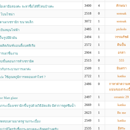
3400
4
ลักษณา
ื้อเตามือสองค่ะ จะหาซื้อได้ที่ไหนบ้างคะ
2518
0
somsak
ง โบนไชน่า
3072
1
somsak
เตาเผาเซรามิก ขนาดเล็ก
2485
1
pickolo
แป้นหมุนไฟฟ้า
2494
1
วรรณรัชต์
้นรูปมีผิวมัน
2572
1
ดินปั้น
ำผลิตภัณฑ์แอนตี้แบคทีเรีย
2904
1
อรสา
ารเผาชิ้นงาน
2515
0
555
บขั้นตอนการทำเซรามิค
2509
1
มินตรา
่ยวกับกระบวนการเผาค่ะ
2722
1
katika
ycle ใช้อุณหภูมิการหลอมเท่าไหร่ ?
2486
0
กาหาค่าความ
แน่นของกระเบื
2497
1
ceramic 29
or Matt glaze
2669
1
katika
ระเบื้องเซรามิกขึ้นรูปด้วยวิธีอัดแห้ง มีค่าการดูดซึมน้ำ
อยละ 10
2623
1
Bo me
2549
1
katika
ทดสอบตามมาตรฐานกระเบื้อง
2535
1
อิสระ
ว่ามีใครรับซื้อกระจกบดละเอียดดบ้างครับ