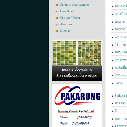
Ceramic organizations
ต้องการซ
Download
กระเบื้อ
Contact / Order
ต้องการ
About us
ต้องการ
Sitemap
w/mงานขึ
วิธีการท
มีปัญหาก
อยากทรา
สงสัยเกี
แก้ว rec
katika
Sinking f
มาตรฐานก
มากกว่าร้
จ๊อ
สูตรการ
อยากทราบ