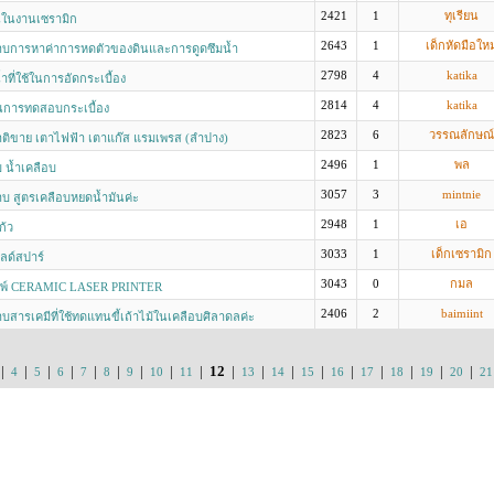
2421
1
ทุเรียน
ในงานเซรามิก
2643
1
เด็กหัดมือใหม
บการหาค่าการหดตัวของดินและการดูดซึมนํ้า
2798
4
katika
ำที่ใช้ในการอัดกระเบื้อง
2814
4
katika
การทดสอบกระเบื้อง
2823
6
วรรณลักษณ์
ติขาย เตาไฟฟ้า เตาแก๊ส แรมเพรส (ลำปาง)
2496
1
พล
บ น้ำเคลือบ
3057
3
mintnie
บ สูตรเคลือบหยดน้ำมันค่ะ
2948
1
เอ
ก้ว
3033
1
เด็กเซรามิก
ฟลด์สปาร์
3043
0
กมล
พิมพ์ CERAMIC LASER PRINTER
2406
2
baimiint
สารเคมีที่ใช้ทดแทนขี้เถ้าไม้ในเคลือบศิลาดลค่ะ
|
|
|
|
|
|
|
|
|
12
|
|
|
|
|
|
|
|
|
4
5
6
7
8
9
10
11
13
14
15
16
17
18
19
20
21