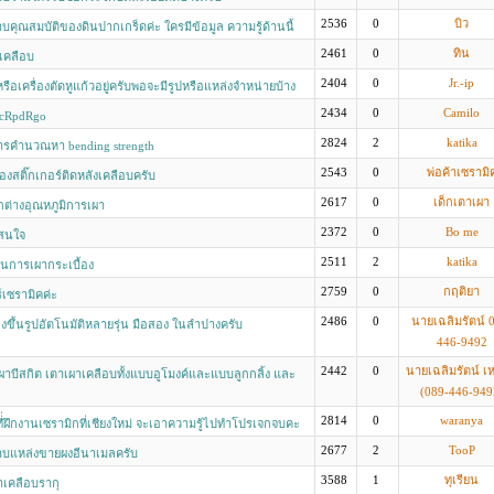
2536
0
บิว
คุณสมบัติของดินปากเกร็ดค่ะ ใครมีข้อมูล ความรู้ด้านนี้
2461
0
ทิน
เคลือบ
2404
0
Jr.-ip
รือเครื่องตัดหูแก้วอยู่ครับพอจะมีรูปหรือแหล่งจำหน่ายบ้าง
พิมพ์ที่รายละเอียดไม่ได้เลยพิมพ์ที่หัวข้อ
2434
0
Camilo
tcRpdRgo
2824
2
katika
ารคำนวณหา bending strength
2543
0
พ่อค้าเซรามิ
ื่องสติ๊กเกอร์ติดหลังเคลือบครับ
2617
0
เด็กเตาเผา
ต่างอุณหภูมิการเผา
2372
0
Bo me
าสนใจ
2511
2
katika
ในการเผากระเบื้อง
2759
0
กฤติยา
์เซรามิคค่ะ
2486
0
นายเฉลิมรัตน์ 
องขึ้นรูปอัตโนมัติหลายรุ่น มือสอง ในลำปางครับ
446-9492
2442
0
นายเฉลิมรัตน์ เ
าบีสกิต เตาเผาเคลือบทั้งแบบอูโมงค์และแบบลูกกลิ้ง และ
(089-446-949
กเกอร์ทั้งไฟฟ้าและแก๊ส
2814
0
waranya
ี่่ฝึกงานเซรามิกที่เชียงใหม่ จะเอาความรู้ไปทำโปรเจกจบคะ
2677
2
TooP
บแหล่งขายผงอีนาเมลครับ
3588
1
ทุเรียน
าเคลือบรากุ