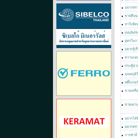
อยากทราบ
บ้างค่ะ
ขายสีบน
หาใบมีดห
ครับ ขออภัย
dshjBeH
สูตรในก
อยากรู้เร
ความแตก
กระทู้น่
อุณหภูมิ
สติ๊กเกอร
ขายเครื่
ขายเตาเผ
เตาเผาสติ๊
อยากได้ท
อยากทรา
การทำนํ้