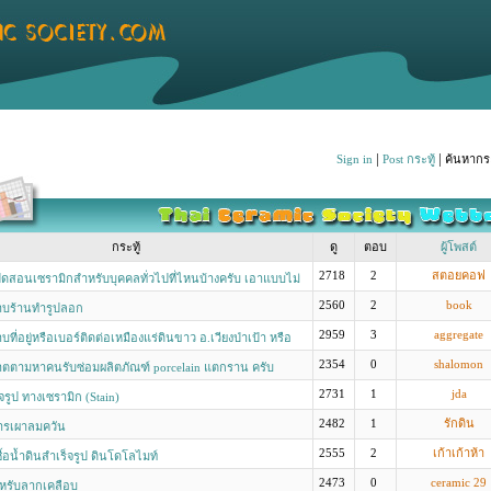
|
|
Sign in
Post กระทู้
ค้นหากระ
กระทู้
ดู
ตอบ
ผู้โพสต์
2718
2
สตอยคอฟ
ีเปิดสอนเซรามิกสำหรับบุคคลทั่วไปที่ไหนบ้างครับ เอาแบบไม่
ข้างดี ได้เรียนเยอะๆ
2560
2
book
บร้านทำรูปลอก
2959
3
aggregate
ี่อยู่หรือเบอร์ติดต่อเหมืองแร่ดินขาว อ.เวียงป่าเป้า หรือ
าวใน จ.เชียงราย
2354
0
shalomon
ตตามหาคนรับซ่อมผลิตภัณฑ์ porcelain แตกราน ครับ
2731
1
jda
็จรูป ทางเซรามิก (Stain)
2482
1
รักดิน
ารเผาลมควัน
2555
2
เก้าเก้าห้า
ื้อน้ำดินสำเร็จรูป ดินโดโลไมท์
2473
0
ceramic 29
ำหรับลากเคลือบ