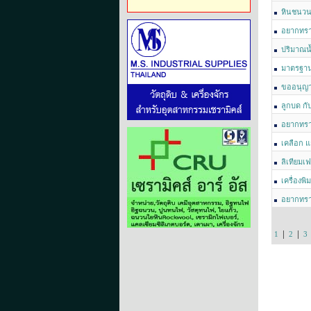
หินชนวน
อยากทรา
ปริมาณน้
มาตรฐาน
ขออนุญา
ลูกบด กั
อยากทรา
เคลือก แ
ลิเทียมเ
เครื่อง
อยากทราบ
|
|
1
2
3