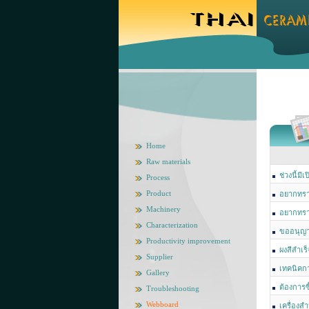
Home
Raw materials
ช่วงนี้ม
Process
แพงและค่อน
Product
อยากทรา
Machinery
อยากทราบท
Characterization
เหมืองดินข
ขออนุญา
Productivity improvement
ผงสีสําเร
Supplier
เทคนิคก
Gallery
ต้องการซ
Troubleshooting
Webboard
เครื่องส