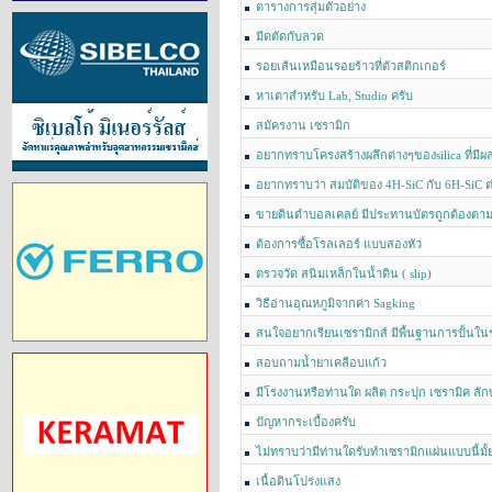
ตารางการสุ่มตัวอย่าง
มีดตัดกับลวด
รอยเส้นเหมือนรอยร้าวที่ตัวสติกเกอร์
หาเตาสำหรับ Lab, Studio ครับ
สมัครงาน เซรามิก
อยากทราบโครงสร้างผลึกต่างๆของsilica ที่มีผล
อยากทราบว่า สมบัติของ 4H-SiC กับ 6H-SiC ต
ขายดินดำบอลเคลย์ มีประทานบัตรถูกต้องต
เจ้าของเหมืองมาเองค่ะ
ต้องการซื้อโรลเลอร์ แบบสองหัว
ตรวจวัด สนิมเหล็กในน้ำดิน ( slip)
วิธีอ่านอุณหภูมิจากค่า Sagking
สนใจอยากเรียนเซรามิกส์ มีพื้นฐานการปั้นในร
สอบถามน้ำยาเคลือบแก้ว
มีโรงงานหรือท่านใด ผลิต กระปุก เซรามิค ลัก
ปัญหากระเบื้องครับ
ไม่ทราบว่ามีท่านใดรับทำเซรามิกแผ่นแบบนี้มั้
เนื้อดินโปร่งแสง