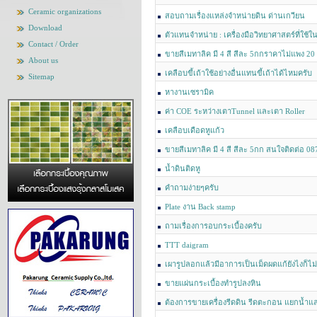
Ceramic organizations
สอบถามเรื่องแหล่งจำหน่ายดิน ด่านเกวียน
Download
ตัวแทนจำหน่าย : เครื่องมือวิทยาศาสตร์ที่ใช้ใน
Contact / Order
ขายสีเมทาลิค มี 4 สี สีละ 5กกราคาไม่แพง 
About us
สนใจติดต่อ 087 -0015317
เคลือบขี้เถ้าใช้อย่างอื่นแทนขี้เถ้าได้ไหมครับ
Sitemap
หางานเซรามิค
ค่า COE ระหว่างเตาTunnel และเตา Roller
เคลือบเดือดหูแก้ว
ขายสีเมทาลิค มี 4 สี สีละ 5กก สนใจติดต่อ 0
น้ำดินติดหู
คำถามง่ายๆครับ
Plate งาน Back stamp
ถามเรื่องการอบกระเบื้องครับ
TTT daigram
เผารูปลอกแล้วมีอาการเป็นเม็ดผดแก้ยังไงก็ไม่
ขายแผ่นกระเบื้องทำรูปลงหิน
ต้องการขายเครื่องรีดดิน รีดตะกอน แยกน้ำแ
Filter Press