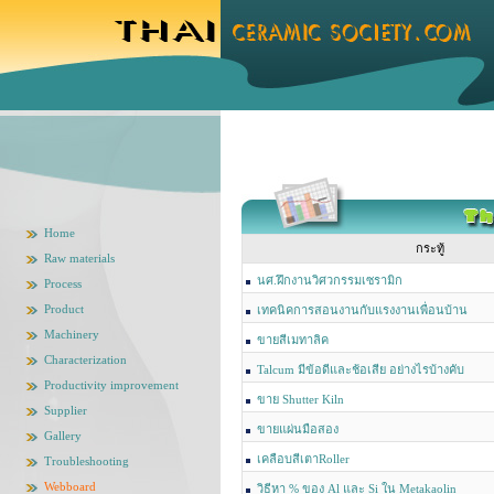
Home
กระทู้
Raw materials
นศ.ฝึกงานวิศวกรรมเซรามิก
Process
Product
เทคนิคการสอนงานกับแรงงานเพื่อนบ้าน
Machinery
ขายสีเมทาลิค
Characterization
Talcum มีข้อดีและช้อเสีย อย่างไรบ้างคับ
Productivity improvement
ขาย Shutter Kiln
Supplier
ขายแผ่นมือสอง
Gallery
เคลือบสีเตาRoller
Troubleshooting
Webboard
วิธีหา % ของ Al และ Si ใน Metakaolin