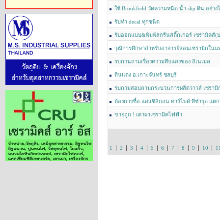
ใช้ Brookfield วัดความหนืด น้ำ slip ดิน อย่าง
รับทำ decal ทุกชนิด
รับออกแบบ&พิมพ์สกรีนสติ๊กเกอร์ เซรามิคส์(
วุฒิการศึกษาสำหรับอาจารย์สอนเซรามิกในมห
รบกวนถามเรื่องความทึบแสงของ อิเนเมล
ดินแดง อ.เกาะจันทร์ ชลบุรี
รบกวมสอบถามกระบวนการผลิตวาวล์ เซรามิก
ต้องการซื้อ แผ่นซิลิกอน คาร์ไบด์ ที่ชำรุด แตก
ขายถูก ! เตาผาเซรามิคไฟฟ้า
|
|
|
|
|
|
|
|
|
|
1
2
3
4
5
6
7
8
9
10
1