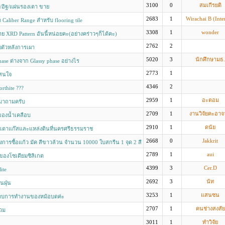
ption ได้อย่างไร
3100
0
สมเกีรยติ
 /อิฐ/แผ่นรองเตา ขาย
2683
1
Wirachai B (Inte
 Caliber Range สำหรับ flooring tile
3308
1
wonder
าย XRD Pattern อันนี้หน่อยคะ(อย่างคร่าวๆก็ได้คะ)
2762
2
ตัวหลังการเผา
5020
3
นักศึกษามธ.
hase ต่างจาก Glassy phase อย่างไร
2773
1
าสนใจ
4346
2
rthite ???
2959
1
อะตอม
ยมาถามครับ
2709
1
งานวิจัยคะอา
ของน้ำเคลือบ
2910
1
ดนัย
งเตาแก๊สและแหล่งดินที่นครศรีธรรมราช
2668
0
Jakkrit
องการซื้อแก้ว มัค สีขาวล้วน จำนวน 10000 ใบสกรีน 1 จุด 2 สี
2789
1
aui
yของโซเดียมซิลิเกต
4399
3
Cer.D
ite
2692
3
นัท
นฝุ่น
3253
1
แสนซน
บการทำงานของหม้อบดค่ะ
2707
1
คนช่างสงสัย
บวม
3011
1
ทำวิจัย