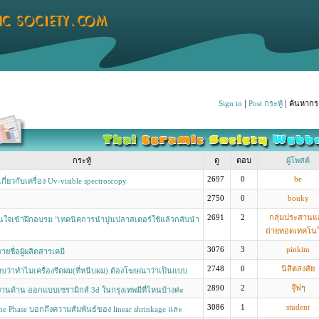
|
|
Sign in
Post กระทู้
ค้นหากระ
กระทู้
ดู
ตอบ
ผู้โพสต์
2697
0
be
ี่ยวกับเครื่อง Uv-visible spectroscopy
2750
0
bouky
2691
2
กลุ่มประสานแ
ี่สนใจเข้าฝึกอบรม "เทคนิคการนำปูนปลาสเตอร์ใช้แล้วกลับนำ
ถ่ายทอดเทคโนโ
ยชน์"
3076
3
pinkim
ายชื่อผู้ผลิตสารเคมี
2748
0
นิสิตสงสัย
ว่าทำไมเครื่องรีดผม(ที่หนีบผม) ต้องโฆษณาว่าเป็นแบบ
มิกส์ด้วย มันดียังไงคะ?
2890
2
จุ๊ฟๆ
นด้าน ออกแบบเซรามิกส์ 3d ในกรุงเทพมีที่ไหนบ้างค่ะ
3086
1
student
ine Phase บอกถึงความสัมพันธ์ของ linear shrinkage และ