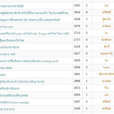
3205
2
นก
ขายเตาเผาเซรามิคส์
2834
0
อภิสิทธิ์
บผู้ผลิตเซรามิกสำหรับใช้ในงานกรองน้ำ ในประเทศมีไหม
3458
2
ผู้สนใจ
้อมูลการทิ้งเศษเซรามิก เศษกระเบื้อง เศษสุขภัณฑ์
2676
1
ณวัฒน์
ง Viscosity
2713
3
ko
อเตอร์กี่แรงม้า,rpm เท่าไหร่ และ Torque เท่าไหร่ ในการขับ
ูกนี้(บอกวิธีคำนวณด้วยนะครับ)
2727
0
นักศึกษา
ซื้อผงเรืองแสงในไทย
3129
0
นิกกี้
แสงในเซรามิกส์
2627
0
คนอยากรู้
 ของ L-400
2920
3
bb
และความชื้นที่เหมาะสมของห้องอบ working mold
2836
3
beem
ยละเอียด
3065
1
เด็กเซรามิกส
านค่ะ
2896
1
อะตอม
้เกี่ยวกับ ตะกั่ว (Pb3O4) ครับอาจารย์
2672
1
วีระ
ครื่องจักรมือสอง
2694
1
nid
นิยามเคลือบเหล็กแดงคะ
3267
4
คชินท์
ับสมัคร Factory manager
3436
1
พรทิพย์
วย จาน ชาม