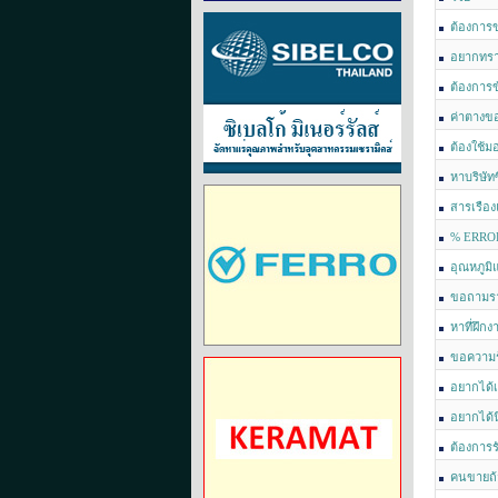
ต้องการ
อยากทรา
ครับ
ต้องการข
ค่าตางขอ
ต้องใช้ม
Ballmill ล
หาบริษัท
สารเรือง
% ERROR
อุณหภูมิ
ขอถามรา
หาที่ฝึกง
ขอความรู
อยากได้เ
อยากได้
ต้องการร
คนขายถ้