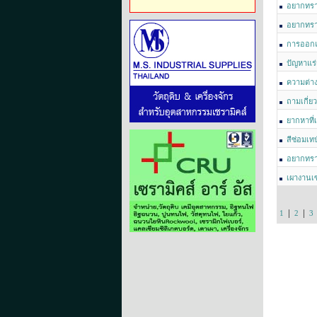
อยากทรา
อยากทรา
การออกแ
ปัญหาแร่
ความต่าง
ถามเกี่ยว
ยากหาที่
สีซ่อมเท
อยากทรา
เผางานเ
|
|
1
2
3