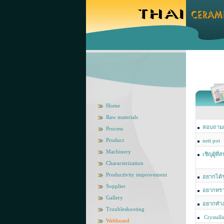
Home
Raw materials
สอบถามเก
Process
Product
neti pot
Machinery
เชิญผู้ท
Characterization
มาใช้ประโ
Productivity improvement
อยากได้ร
Supplier
อยากทราบ
Gallery
เคลือบเซรา
อยากทำงา
Troubleshooting
Crystall
Webboard