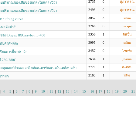
2735
0
สุภาวรรณ
บปริมาณของเสียของแต่ละในแต่ละปีว่า
2493
0
สุภาวรรณ
บปริมาณของเสียของแต่ละในแต่ละปีว่า
3057
3
salim
บบ friing curve
3268
6
the spar
เฟลด์สปาร์
3356
1
ดินปั้น
ของ Dispex กับCarrybon L-400
3095
0
salim
กับคำศัพท์ค่ะ
3457
0
โชคชัย
เรียนการปั้นเซรามิก
2634
1
jharun
ป์ 750-780C
2729
1
อะตอม
บคุณสมบัติของออกไซค์และคาร์บอเนตในเคลือบครับ
3165
1
มจพ.
ซรามิก
|
|
|
|
|
|
|
|
|
|
|
|
|
|
|
|
|
|
4
5
6
7
8
9
10
11
12
13
14
15
16
17
18
19
20
21