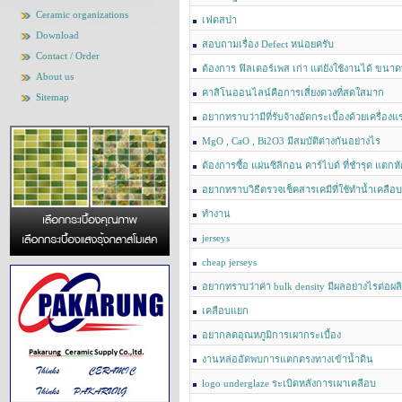
Ceramic organizations
เฟดสปา
Download
สอบถามเรื่อง Defect หน่อยครับ
Contact / Order
ต้องการ ฟิลเตอร์เพส เก่า แต่ยังใช้งานได้ ขนาดท
About us
ตันเพราะมีทุนน้อยครับ ช่วยแนะนำให้ด้วยครับ
คาสิโนออนไลน์คือการเสี่ยงดวงที่สดใสมาก
Sitemap
อยากทราบว่ามีที่รับจ้างอัดกระเบื้องด้วยเครื่อ
ลำปาง
MgO , CaO , Bi2O3 มีสมบัติต่างกันอย่างไร
ต้องการซื้อ แผ่นซิลิกอน คาร์ไบด์ ที่ชำรุด แตกห
อยากทราบวิธีตรวจเช็คสารเคมีที่ใช้ทำน้ำเคลือบ
ทำงาน
jerseys
cheap jerseys
อยากทราบว่าค่า bulk density มีผลอย่างไรต่อผลิ
ปูพื้น
เคลือบแยก
อยากลดอุณหภูมิการเผากระเบื้อง
งานหล่ออัดพบการแตกตรงทางเข้าน้ำดิน
logo underglaze ระเบิดหลังการเผาเคลือบ