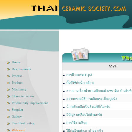
Home
กระทู้
Raw materials
การฝึกอบรม TQM
Process
Product
ปั๊มที่ใช้กับน้ำเคลือบ
Machinery
สอบถามเรื่องน้ำยาเคลือบแก้วเซรามิค สำหรับพ
Characterization
อยากทราบวิธีการผลิตกระเบื้องปูผนัง
Productivity improvement
น้ำเคลือบอืดเป็นลิ่มแก้ยังไงครับ
Supplier
มีปัญหาเคลือบใสด้านครับ
Gallery
การใช้งานหินผุ
Troubleshooting
Webboard
วิธีก่ออิฐผนังเตาทำอย่างไร