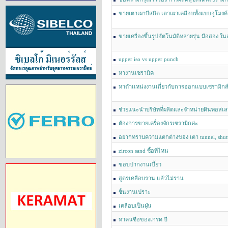
ขายเตาเผาบีสกิต เตาเผาเคลือบทั้งแบบอูโมงค
เตาเผาสติ๊กเกอร์ทั้งไฟฟ้าและแก๊ส
ขายเครื่องขึ้นรูปอัตโนมัติหลายรุ่น มือสอง ใ
upper iso vs upper punch
หางานเซรามิค
หาตำเเหน่งงานเกี่ยวกับการออกเเบบเซรามิกส์
เกี่ยวข้องในกรุงเทพ วุฒิการศึกษา ปริญญาตรีส
ช่วยแนะนำบริษัทที่ผลิตและจำหน่ายดินพอสเล
ต้องการขายเครื่องจักรเซรามิกค่ะ
อยากทราบความแตกต่างของ เตา tunnel, shuttl
zircon sand ซื้อที่ไหน
ขอบปากงานเบี้ยว
สูตรเคลือบราน แล้วไม่ราน
ชิ้นงานเปราะ
เคลือบเป็นฝุ่น
หาคนซือของเกรด บี