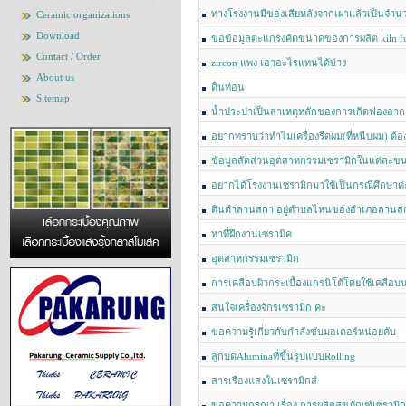
ทางโรงงานมีของเสียหลังจากเผาแล้วเป็นจำน
Ceramic organizations
และจ้างรับเหมาไปกำจัดค่ะ ทราบจาก Website ว
Download
ขอข้อมูลตะแกรงคัดขนาดของการผลิต kiln furn
งานได้ จึงอยากขอข้อมูลการนำกลับมาใช้งานว่า
Contact / Order
zircon แพง เอาอะไรแทนได้บ้าง
มีค่าใช้จ่ายประมาณเท่าไหร่ค่ะ
About us
ดินท่อน
Sitemap
น้ำประปาเป็นสาเหตุหลักของการเกิดฟองอากา
อยากทราบว่าทำไมเครื่องรีดผม(ที่หนีบผม) ต
เคลือบเซรามิกส์ด้วย มันดียังไงคะ?
ข้อมูลสัดส่วนอุตสาหกรรมเซรามิกในแต่ละข
อยากได้โรงงานเซรามิกมาใช้เป็นกรณีศึกษาค่
ดินดำลานสกา อยู่ตำบลไหนของอำเภอลานส
หาที่ฝึกงานเซรามิค
อุตสาหกรรมเซรามิก
การเคลือบผิวกระเบื้องแกรนิโต้โดยใช้เคลือ
สนใจเครื่องจักรเซรามิก คะ
ขอความรู้เกี่ยวกับกำลังขับมอเตอร์หน่อยคับ
ลูกบดAluminaที่ขึ้นรูปแบบRolling
สารเรืองแสงในเซรามิกส์
ขอความกรุณา เรื่อง การผลิตสุขภัณฑ์เซรามิก