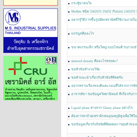
กระทู้น่าสนใจ
Mullite ชนิด 3Al2O3·2SiO2 กับแบบ 2Al2O3·
อย่างไรคะ
อยากรู้วิธีการขึ้นรูปมีดเซรามิคที่ใช้งานภายในค
แกรนูลคืออะไร
ขนาดเกรนเล็ก หรือใหญ่ แบบไหนดี รบกวนช่
sintered density คืออะไรหรอคะ?
ขอหัวข้อทำงานวิจัย
ขอคำแนะนำเกี่ยวกับหัวข้อทีสิดครับ
อยากทราบเรื่องของดินตะกอนที่ได้จากการขัด
อาจารย์ขา ขอข้อมูลวิทยานิพนธ์ ที่เกี่ยวกับกา
หน่อยค่ะ
Liguid phase ต่างจาก Glassy phase อย่างไร
ต้องการหาถ้วยเซรามิกทนอุณหภูมิสูงเพื่อใช้ใน
ขอข้อมูลเกี่ยวกับปัจจัยที่มีผลต่อการยุบตัวของ