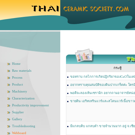
Home
กระทู้
Raw materials
ขอทราบ กลไกการเกิดปฎิกริยาของCuOในเค
Process
Product
อยากทราบคุณสมบัติของดินปากเกร็ดค่ะ ใครมีข้
บ้างค่ะ
Machinery
พอดีจะลองเห้นเซรามิก อยากถามอาจารย์หน่อ
Characterization
ขายดิน เอริทเทรินแวร์และสโตนแวร์เนื้อขาว
Productivity improvement
Supplier
Gallery
Troubleshooting
มีแกลบดิบ แกลบดำ ขายจำนวนมาก อยู่ จ.เชีย
Webboard