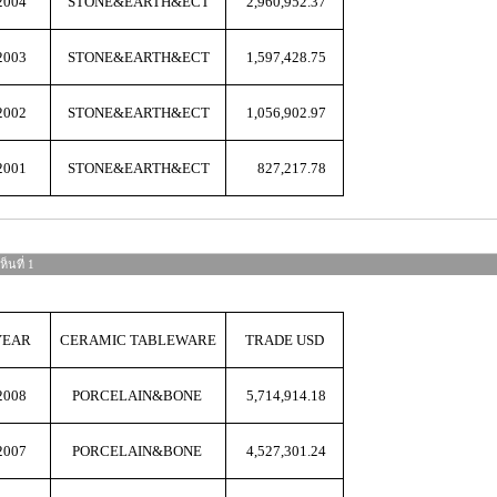
2004
STONE&EARTH&ECT
2,960,952.37
2003
STONE&EARTH&ECT
1,597,428.75
2002
STONE&EARTH&ECT
1,056,902.97
2001
STONE&EARTH&ECT
827,217.78
็นที่ 1
YEAR
CERAMIC TABLEWARE
TRADE USD
2008
PORCELAIN&BONE
5,714,914.18
2007
PORCELAIN&BONE
4,527,301.24