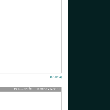
ตอบกระทู้
คน Patra มาเยี่ยม | 18 มิย 52 - 14:30:31