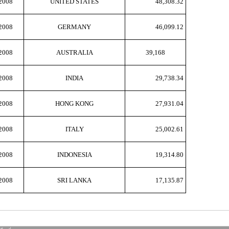
2008
UNITED STATES
48,308.32
2008
GERMANY
46,099.12
2008
AUSTRALIA
39,168
2008
INDIA
29,738.34
2008
HONG KONG
27,931.04
2008
ITALY
25,002.61
2008
INDONESIA
19,314.80
2008
SRI LANKA
17,135.87