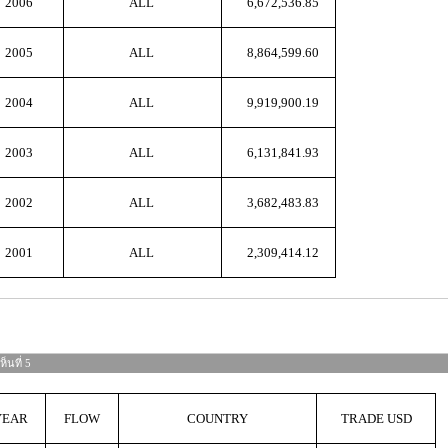
2006
ALL
6,672,536.85
2005
ALL
8,864,599.60
2004
ALL
9,919,900.19
2003
ALL
6,131,841.93
2002
ALL
3,682,483.83
2001
ALL
2,309,414.12
็นที่ 5
YEAR
FLOW
COUNTRY
TRADE USD