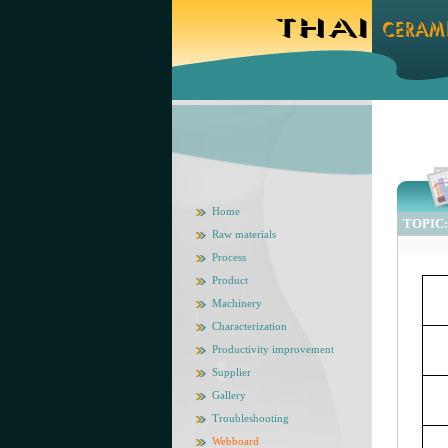
Home
TOPIC: ส
Raw materials
Process
Product
Machinery
Characterization
Productivity improvement
Supplier
Gallery
Troubleshooting
Webboard