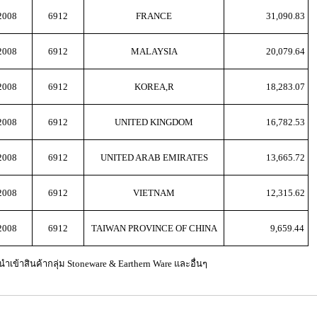
2008
6912
FRANCE
31,090.83
2008
6912
MALAYSIA
20,079.64
2008
6912
KOREA,R
18,283.07
2008
6912
UNITED KINGDOM
16,782.53
2008
6912
UNITED ARAB EMIRATES
13,665.72
2008
6912
VIETNAM
12,315.62
2008
6912
TAIWAN PROVINCE OF CHINA
9,659.44
ำเข้าสินค้ากลุ่ม Stoneware & Earthern Ware และอื่นๆ