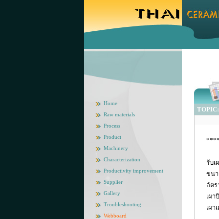
Home
TOPIC: 
Raw materials
Process
Product
***
Machinery
Characterization
รับเ
Productivity improvement
ขนาด
Supplier
อัตร
Gallery
เผาบ
Troubleshooting
เผาเ
Webboard