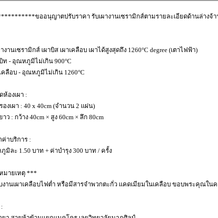
***********ขออนุญาตปรับราคา รับเผางานเซรามิกส์ตามรายละเอียดด้านล่างจ้
ผางานเซรามิกส์ เผาบิส เผาเคลือบ เผาได้สูงสุดถึง 1260°C degree (เตาไฟฟ้า)
บิท - อุณหภูมิไม่เกิน 900°C
เคลือบ - อุณหภูมิไม่เกิน 1260°C
ห้องเผา :
รองเผา : 40 x 40cm (จำนวน 2 แผ่น)
าว : กว้าง 40cm × สูง 60cm × ลึก 80cm
าค่าบริการ :
ภูมิละ 1.50 บาท + ค่าบำรุง 300 บาท / ครั้ง
 หมายเหตุ ***
ับงานเผาเคลือบไฟต่ำ หรือมีสารจำพวกตะกั่ว แคดเมียมในเคลือบ ขอบพระคุณในความ
 :
ายา สายห้าข้ามแยกแมคโคร เลยวิทยาลัยนาฎศิลป์