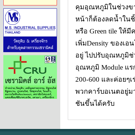
คุมอุณหภูมิในช่วงขา
หน้าก็ต้องลดน้ำในชิ
หรือ Green tile ให้
เพิ่มDensity ของเอนโ
อยู่ ไปปรับอุณหภูมิช่
อุณหภูมิ Module แรกอ
200-600 และค่อยๆเร่ง
พวกคาร์บอเนตอยู่มา
ชันขึ้นได้ครับ