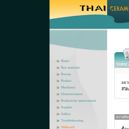
Home
TOPIC: ส
Raw materials
Process
Product
อยาก
Machinery
สีใต
Characterization
Productivity improvement
Supplier
Gallery
ความคิดเห
Troubleshooting
Webboard
ซื้อ