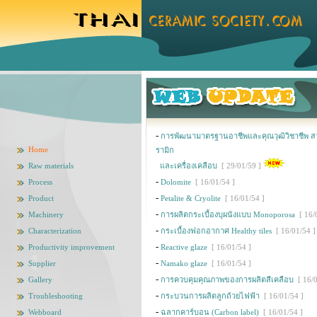
-
การพัฒนามาตรฐานอาชีพและคุณวุฒิวิชาชีพ ส
Home
รามิก
Raw materials
และเครื่องเคลือบ
[ 29/01/59 ]
-
Process
Dolomite
[ 16/01/54 ]
-
Product
Petalite & Cryolite
[ 16/01/54 ]
-
Machinery
การผลิตกระเบื้องบุผนังแบบ Monoporosa
[ 16/
-
Characterization
กระเบื้องฟอกอากาศ Healthy tiles
[ 16/01/54 ]
-
Productivity improvement
Reactive glaze
[ 16/01/54 ]
-
Supplier
Namako glaze
[ 16/01/54 ]
-
Gallery
การควบคุมคุณภาพของการผลิตสีเคลือบ
[ 16/
-
Troubleshooting
กระบวนการผลิตลูกถ้วยไฟฟ้า
[ 16/01/54 ]
-
Webboard
ฉลากคาร์บอน (Carbon label)
[ 16/01/54 ]