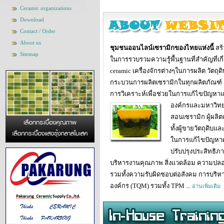
Ceramic organizations
Download
Contact / Order
About us
ชุมชนออนไลน์เซรามิกของไทยแห่งนี้
สร้
Sitemap
ในการรวบรวมความรู้พื้นฐานที่สำคัญที่เกี่
ceramic เครื่องจักรต่างๆในการผลิต วัตถุดิ
กระบวนการผลิตเซรามิกในทุกผลิตภัณฑ์ เค
การวิเคราะห์เพื่อช่วยในการแก้ไขปัญห
องค์กร
และมหาวิทยา
สอนเซรามิก ผู้ผลิตเ
ทั้งผู้ขายวัตถุดิบ
ในการแก้ไขปัญหาต
ปรับปรุงประสิทธิ
บริหารงานคุณภาพ สิ่งแวดล้อม ความปล
รวมทั้งความรับผิดชอบต่อสังคม การบริหา
องค์กร (TQM) รวมทั้ง TPM ...
อ่านเพิ่มเติม